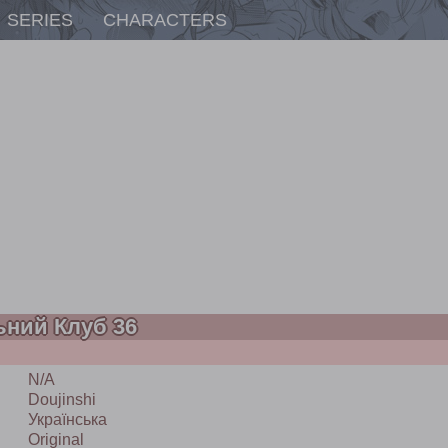
SERIES
CHARACTERS
ьний Клуб 36
N/A
Doujinshi
Українська
Original