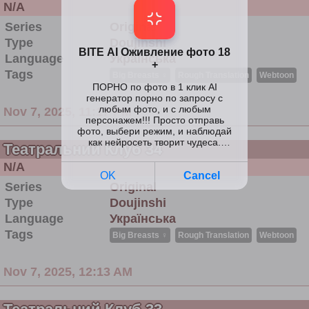
N/A
Series
Original
Type
Doujinshi
Language
Українська
Tags
Big Breasts ♀
Rough Translation
Webtoon
Nov 7, 2025, 11:17 PM
Театральний Клуб 34
N/A
Series
Original
Type
Doujinshi
Language
Українська
Tags
Big Breasts ♀
Rough Translation
Webtoon
Nov 7, 2025, 12:13 AM