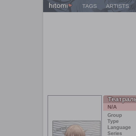
TAGS
ARTISTS
Театрал
N/A
Group
Type
Language
Series