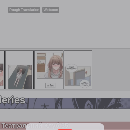
Rough Translation
Webtoon
leries
Театральний Клуб 35