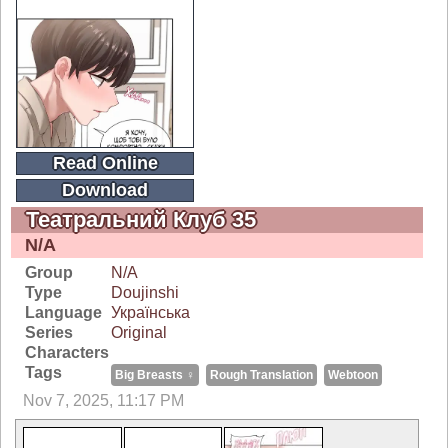
Read Online
Download
Театральний Клуб 35
N/A
Group
N/A
Type
Doujinshi
Language
Українська
Series
Original
Characters
Tags
Big Breasts ♀
Rough Translation
Webtoon
Nov 7, 2025, 11:17 PM