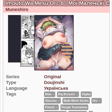
Imouto Wa Mesu Orc 6 | Мої Маленькі Се
Muneshiro
Series
Original
Type
Doujinshi
Language
Українська
Tags
Bbw ♀
Big Breasts ♀
Digital
Glasses ♀
Multi-Work Series
Orc ♀
Paizuri ♀
Rough Translation