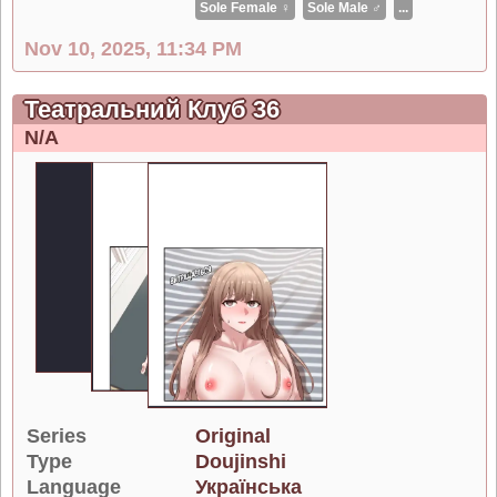
Sole Female ♀
Sole Male ♂
...
Nov 10, 2025, 11:34 PM
Театральний Клуб 36
N/A
Series
Original
Type
Doujinshi
Language
Українська