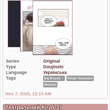
Series
Original
Type
Doujinshi
Language
Українська
Tags
Big Breasts ♀
Rough Translation
Webtoon
Nov 7, 2025, 12:13 AM
Театральний Клуб 37